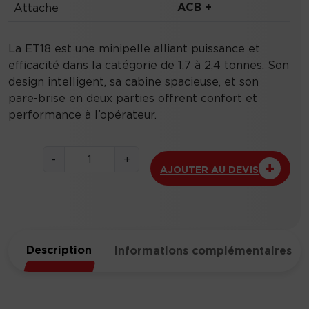
ACB +
Attache
La ET18 est une minipelle alliant puissance et
efficacité dans la catégorie de 1,7 à 2,4 tonnes. Son
design intelligent, sa cabine spacieuse, et son
pare-brise en deux parties offrent confort et
performance à l’opérateur.
q
-
+
AJOUTER AU DEVIS
u
a
n
t
i
Description
Informations complémentaires
t
é
d
e