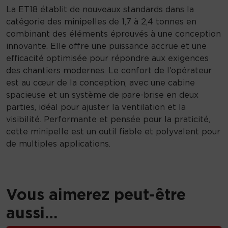
M
La ET18 établit de nouveaux standards dans la
i
catégorie des minipelles de 1,7 à 2,4 tonnes en
n
combinant des éléments éprouvés à une conception
i
innovante. Elle offre une puissance accrue et une
p
efficacité optimisée pour répondre aux exigences
e
des chantiers modernes. Le confort de l’opérateur
l
est au cœur de la conception, avec une cabine
l
spacieuse et un système de pare-brise en deux
e
parties, idéal pour ajuster la ventilation et la
E
visibilité. Performante et pensée pour la praticité,
T
cette minipelle est un outil fiable et polyvalent pour
1
de multiples applications.
8
Vous aimerez peut-être
aussi…