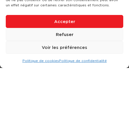
un effet négatif sur certaines caractéristiques et fonctions.
Accepter
Refuser
Voir les préférences
Politique de cookies
Politique de confidentialité
Expert dans la location d
'
engins de terrassement.
3 rue Jean Perrin - 33600 PESSAC