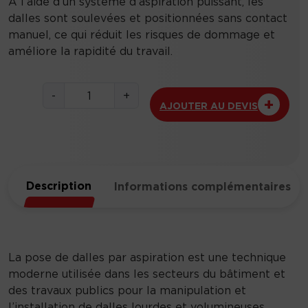
À l’aide d’un système d’aspiration puissant, les
dalles sont soulevées et positionnées sans contact
manuel, ce qui réduit les risques de dommage et
améliore la rapidité du travail.
q
-
+
AJOUTER AU DEVIS
u
a
n
t
i
Description
Informations complémentaires
t
é
d
e
P
La pose de dalles par aspiration est une technique
o
moderne utilisée dans les secteurs du bâtiment et
s
des travaux publics pour la manipulation et
e
l’installation de dalles lourdes et volumineuses,