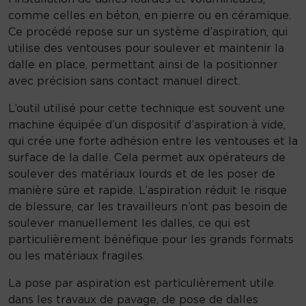
d
comme celles en béton, en pierre ou en céramique.
a
Ce procédé repose sur un système d’aspiration, qui
l
utilise des ventouses pour soulever et maintenir la
l
dalle en place, permettant ainsi de la positionner
e
avec précision sans contact manuel direct.
p
L’outil utilisé pour cette technique est souvent une
a
machine équipée d’un dispositif d’aspiration à vide,
r
qui crée une forte adhésion entre les ventouses et la
a
surface de la dalle. Cela permet aux opérateurs de
s
soulever des matériaux lourds et de les poser de
p
manière sûre et rapide. L’aspiration réduit le risque
i
de blessure, car les travailleurs n’ont pas besoin de
r
soulever manuellement les dalles, ce qui est
a
particulièrement bénéfique pour les grands formats
t
ou les matériaux fragiles.
i
o
La pose par aspiration est particulièrement utile
n
dans les travaux de pavage, de pose de dalles