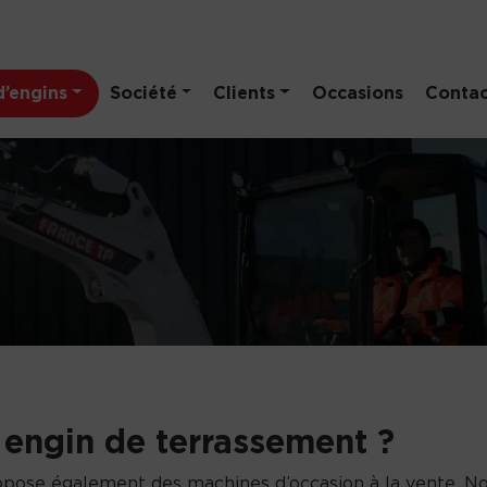
’engins
Société
Clients
Occasions
Contac
 engin de terrassement ?
ropose également des machines d’occasion à la vente. N