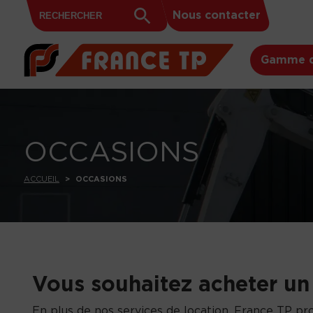
Search
Skip to content
Search
Nous contacter
for:
Button
Gamme d
OCCASIONS
ACCUEIL
OCCASIONS
Vous souhaitez acheter un
En plus de nos services de location, France TP p