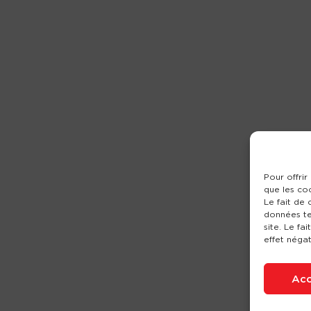
Pour offrir
que les co
Le fait de
données te
site. Le fa
effet négat
Acc