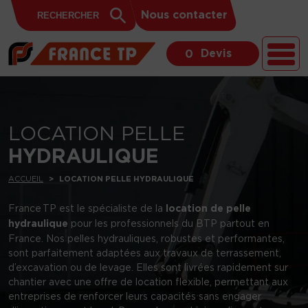
Search
Skip to content
Search
Nous contacter
for:
Button
Devis
0
LOCATION PELLE
HYDRAULIQUE
ACCUEIL
LOCATION PELLE HYDRAULIQUE
France TP est le spécialiste de la
location de pelle
hydraulique
pour les professionnels du BTP partout en
France. Nos pelles hydrauliques, robustes et performantes,
sont parfaitement adaptées aux travaux de terrassement,
d’excavation ou de levage. Elles sont livrées rapidement sur
chantier avec une offre de location flexible, permettant aux
entreprises de renforcer leurs capacités sans engager