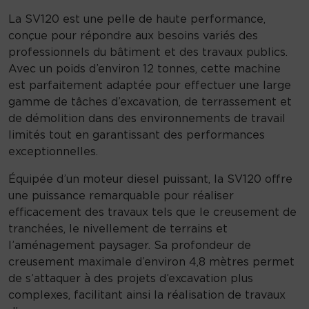
e
P
La SV120 est une pelle de haute performance,
e
conçue pour répondre aux besoins variés des
l
professionnels du bâtiment et des travaux publics.
l
Avec un poids d’environ 12 tonnes, cette machine
e
est parfaitement adaptée pour effectuer une large
h
gamme de tâches d’excavation, de terrassement et
y
de démolition dans des environnements de travail
d
limités tout en garantissant des performances
r
exceptionnelles.
a
Équipée d’un moteur diesel puissant, la SV120 offre
u
une puissance remarquable pour réaliser
l
efficacement des travaux tels que le creusement de
i
tranchées, le nivellement de terrains et
q
l’aménagement paysager. Sa profondeur de
u
creusement maximale d’environ 4,8 mètres permet
e
de s’attaquer à des projets d’excavation plus
S
complexes, facilitant ainsi la réalisation de travaux
V