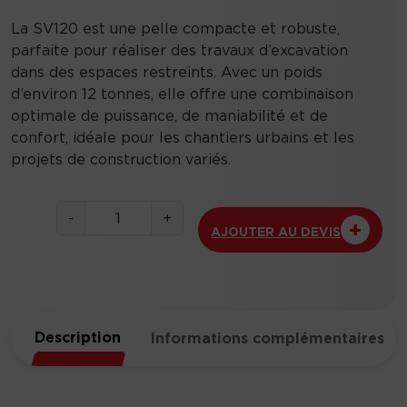
La SV120 est une pelle compacte et robuste,
parfaite pour réaliser des travaux d’excavation
dans des espaces restreints. Avec un poids
d’environ 12 tonnes, elle offre une combinaison
optimale de puissance, de maniabilité et de
confort, idéale pour les chantiers urbains et les
projets de construction variés.
q
-
+
AJOUTER AU DEVIS
u
a
n
t
i
Description
Informations complémentaires
t
é
d