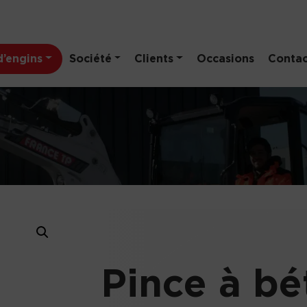
’engins
Société
Clients
Occasions
Contac
Pince à bé