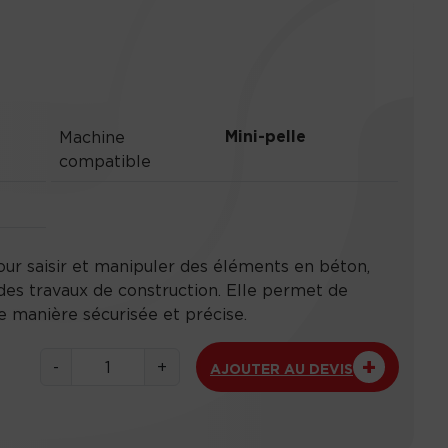
Mini-pelle
Machine
compatible
our saisir et manipuler des éléments en béton,
s des travaux de construction. Elle permet de
e manière sécurisée et précise.
q
-
+
AJOUTER AU DEVIS
u
a
n