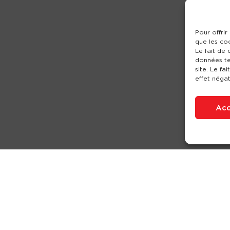
Pour offrir
que les co
Le fait de
données te
site. Le fa
effet négat
Acc
Nos produits
Partenaires
Société
Ouverture de c