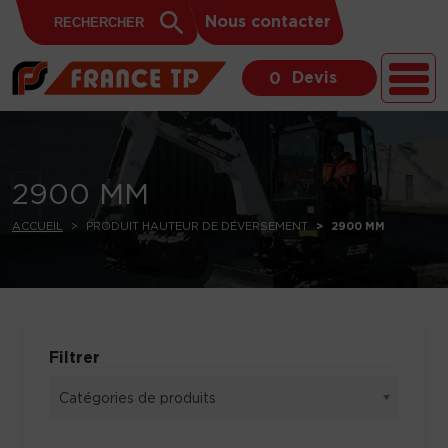
Search
Skip to content
Search
Nous contacter
for:
Button
Devis
0
2900 MM
ACCUEIL
PRODUIT HAUTEUR DE DÉVERSEMENT
2900 MM
Filtrer
Catégories de produits