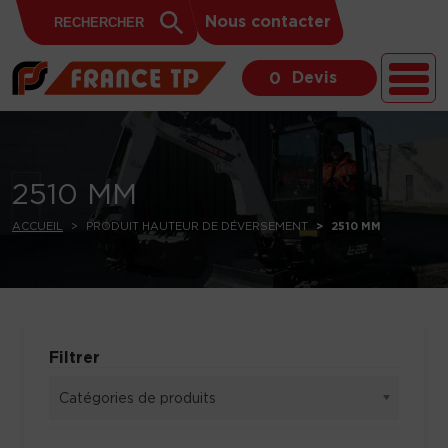
Search
Skip to content
Search
Nous contacter
for:
Button
Devis
0
2510 MM
ACCUEIL
PRODUIT HAUTEUR DE DÉVERSEMENT
2510 MM
Filtrer
Catégories de produits