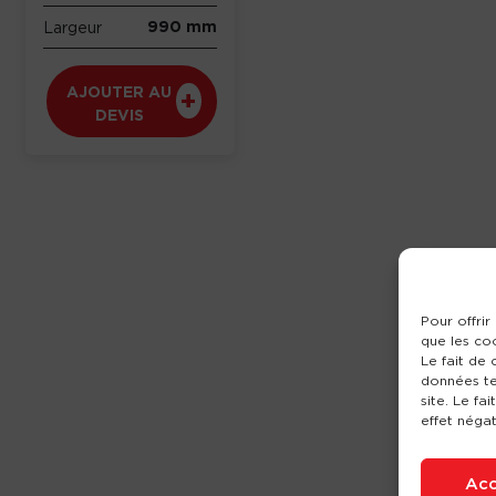
990 mm
Largeur
AJOUTER AU
DEVIS
Pour offrir
que les co
Le fait de
données te
site. Le fa
effet négat
Acc