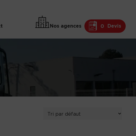
t
Nos agences
Devis
0