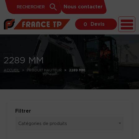
Search
Skip to content
Search
Nous contacter
for:
Button
Devis
0
2289 MM
ACCUEIL
PRODUIT HAUTEUR
2289 MM
Filtrer
Catégories de produits