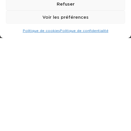
Refuser
Voir les préférences
Politique de cookies
Politique de confidentialité
Expert dans la location d
'
engins de terrassement.
3 rue Jean Perrin - 33600 PESSAC
05 57 26 12 40
Nos produits
Partenaires
Société