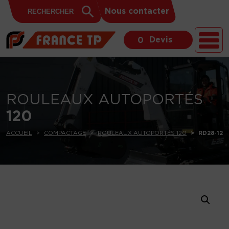
Search
Skip to content
Search
Nous contacter
for:
Button
Devis
0
ROULEAUX AUTOPORTÉS
120
ACCUEIL
COMPACTAGE
ROULEAUX AUTOPORTÉS 120
RD28-120