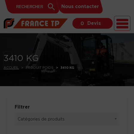
Search
Skip to content
Search
Nous contacter
for:
Button
Devis
0
3410 KG
ACCUEIL
PRODUIT POIDS
3410 KG
Filtrer
Catégories de produits