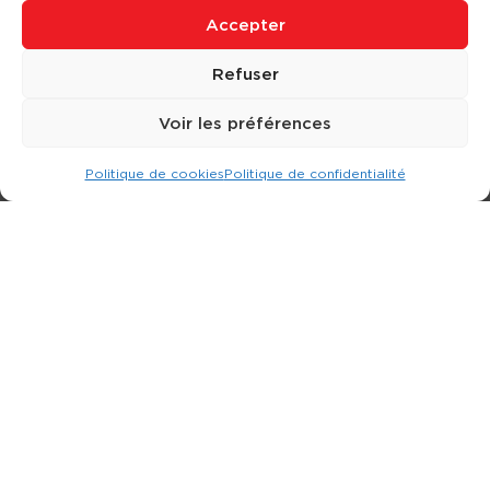
Accepter
Refuser
Voir les préférences
Politique de cookies
Politique de confidentialité
Expert dans la location d
'
engins de terrassement.
3 rue Jean Perrin - 33600 PESSAC
05 57 26 12 40