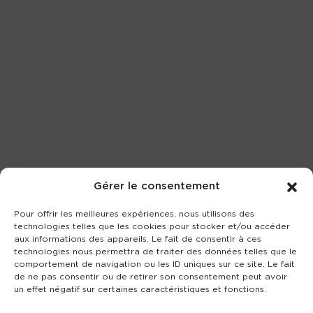
Gérer le consentement
Pour offrir les meilleures expériences, nous utilisons des
technologies telles que les cookies pour stocker et/ou accéder
aux informations des appareils. Le fait de consentir à ces
technologies nous permettra de traiter des données telles que le
comportement de navigation ou les ID uniques sur ce site. Le fait
de ne pas consentir ou de retirer son consentement peut avoir
un effet négatif sur certaines caractéristiques et fonctions.