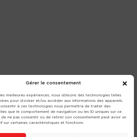
Gérer le consentement
 les meilleures expériences, nous utilisons des technologies telles
okies pour stocker et/ou accéder aux informations des appareils.
 consentir à ces technologies nous permettra de traiter des
lles que le comportement de navigation ou les ID uniques sur ce
it de ne pas consentir ou de retirer son consentement peut avoir un
if sur certaines caractéristiques et fonctions.