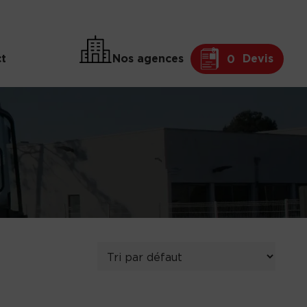
t
Nos agences
Devis
0