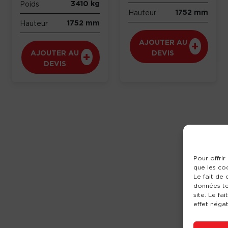
3410 kg
Poids
1752 mm
Hauteur
1752 mm
Hauteur
AJOUTER AU
AJOUTER AU
DEVIS
DEVIS
Pour offrir
que les co
Le fait de
données te
site. Le fa
effet négat