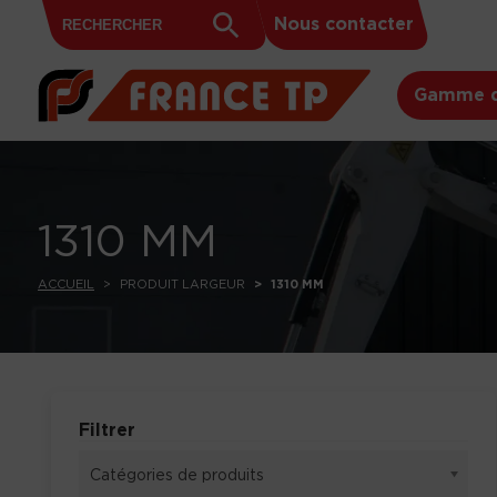
Search
Skip to content
Search
Nous contacter
for:
Button
Gamme d
1310 MM
ACCUEIL
PRODUIT LARGEUR
1310 MM
Filtrer
Catégories de produits