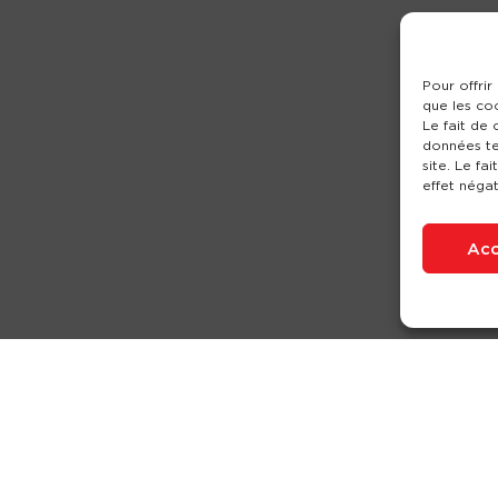
Pour offrir
que les co
Le fait de
données te
site. Le fa
effet négat
Acc
Nos produits
Partenaires
Société
Ouverture de c