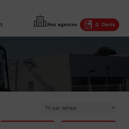
t
Nos agences
Devis
0