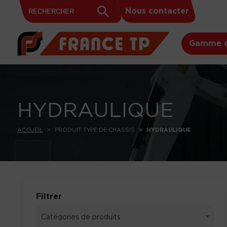
Search
Skip to content
Search
Nous contacter
for:
Button
Gamme d
HYDRAULIQUE
ACCUEIL
PRODUIT TYPE DE CHASSIS
HYDRAULIQUE
Filtrer
Catégories de produits