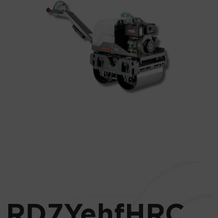
RD7YehfHRC