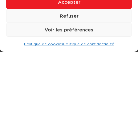
Accepter
Refuser
Voir les préférences
Politique de cookies
Politique de confidentialité
Expert dans la location d
'
engins de terrassement.
3 rue Jean Perrin - 33600 PESSAC
05 57 26 12 40
Nos produits
Partenaires
Société