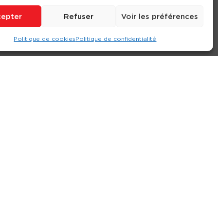
epter
Refuser
Voir les préférences
Politique de cookies
Politique de confidentialité
ompte
Contact
Nos agences
Consulter le site
ions générales de location
-
Politique de confidentialité
- Création :
Compos’it