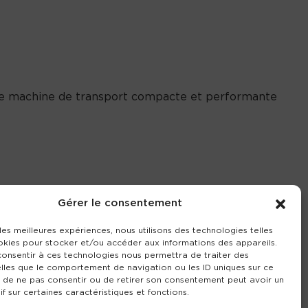
 une machine de transport compacte et performante
Gérer le consentement
 les meilleures expériences, nous utilisons des technologies telles
okies pour stocker et/ou accéder aux informations des appareils.
 consentir à ces technologies nous permettra de traiter des
lles que le comportement de navigation ou les ID uniques sur ce
it de ne pas consentir ou de retirer son consentement peut avoir un
if sur certaines caractéristiques et fonctions.