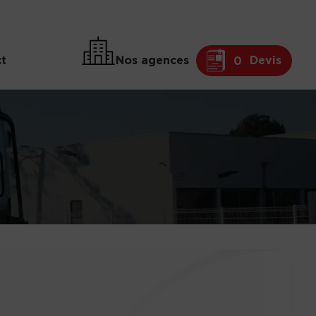
t
Nos agences
Devis
0