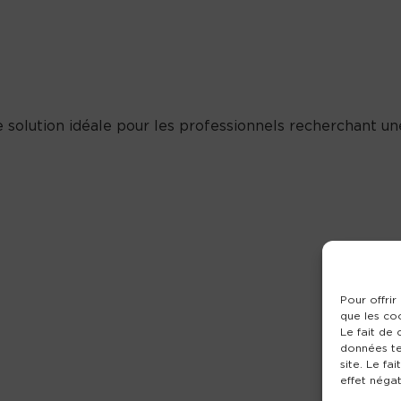
ne solution idéale pour les professionnels recherchant
Pour offrir
que les co
Le fait de
données te
site. Le fa
effet négat