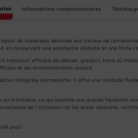
ption
Informations complémentaires
Télécharg
ort de matériaux destinée aux travaux de terrassement, 
t en conservant une excellente stabilité et une forte c
 le transport efficace de déblais, graviers, terre ou mat
fficiles et les environnements urbains.
action intégrale permanente, il offre une conduite fluid
u orientable, ce qui apporte une grande flexibilité selo
urveillance de l’inclinaison et les accès sécurisés, renfo
ndé pour :