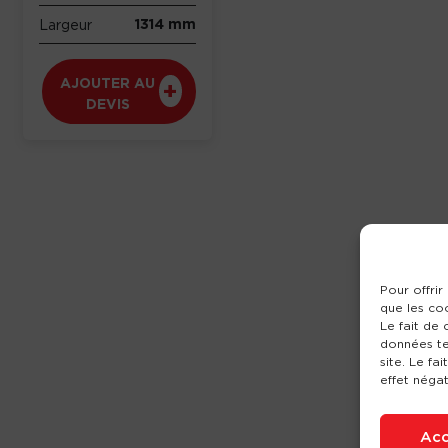
1314 mm
Largeur
AJOUTER AU
DEVIS
Pour offrir
que les co
Le fait de
données te
site. Le fa
effet négat
Acc