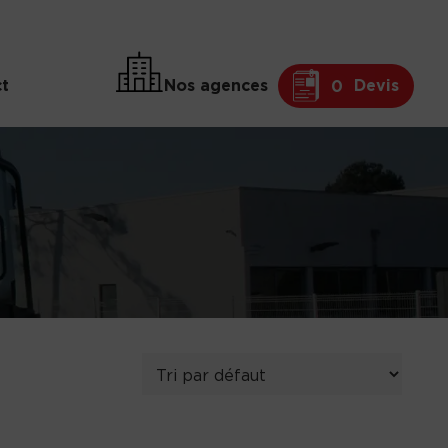
t
Nos agences
Devis
0