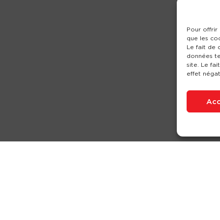
Pour offrir
que les co
Le fait de
données te
site. Le fa
effet négat
Acc
Nos produits
Partenaires
Société
Ouverture de c