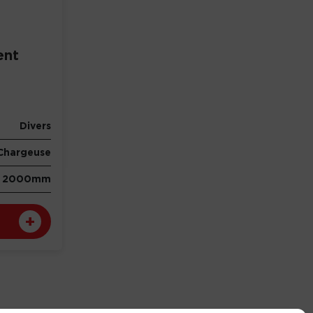
ent
Divers
Chargeuse
2000mm