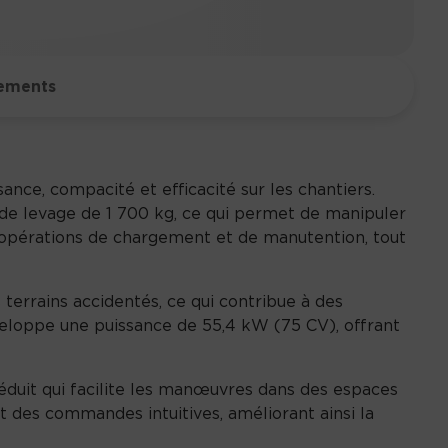
a
n
t
i
ements
t
é
d
e
nce, compacité et efficacité sur les chantiers.
A
 de levage de 1 700 kg, ce qui permet de manipuler
X
s opérations de chargement et de manutention, tout
8
5
0
terrains accidentés, ce qui contribue à des
eloppe une puissance de 55,4 kW (75 CV), offrant
réduit qui facilite les manœuvres dans des espaces
t des commandes intuitives, améliorant ainsi la