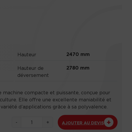
2470 mm
Hauteur
2780 mm
Hauteur de
déversement
e machine compacte et puissante, conçue pour
culture. Elle offre une excellente maniabilité et
 variété d’applications grâce à sa polyvalence.
q
-
+
AJOUTER AU DEVIS
u