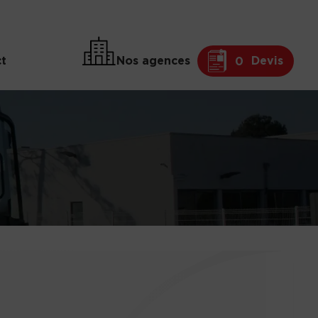
t
Nos agences
Devis
0