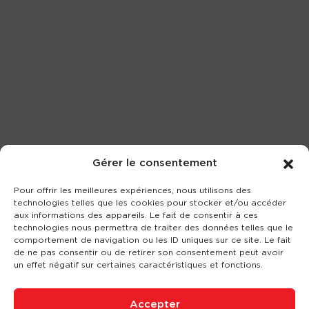
Gérer le consentement
Pour offrir les meilleures expériences, nous utilisons des
technologies telles que les cookies pour stocker et/ou accéder
aux informations des appareils. Le fait de consentir à ces
technologies nous permettra de traiter des données telles que le
comportement de navigation ou les ID uniques sur ce site. Le fait
de ne pas consentir ou de retirer son consentement peut avoir
un effet négatif sur certaines caractéristiques et fonctions.
Accepter