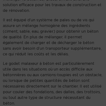
m
solution efficace pour les travaux de construction et
a
de rénovation.
l
Il est équipé d’un système de pales ou de vis qui
a
assure un mélange homogène des ingrédients
x
(ciment, sable, eau, gravier) pour obtenir un béton
e
de qualité. En plus de mélanger, il permet
u
également de charger et de décharger le béton
r
sans avoir besoin d’un transporteur supplémentaire,
à
ce qui réduit les coûts et les délais.
b
é
Le godet malaxeur à béton est particulièrement
t
utile dans les situations où un accès difficile aux
o
bétonnières ou aux camions-toupies est un obstacle,
n
ou lorsque de petites quantités de béton sont
nécessaires directement sur le chantier. Il est utilisé
pour couler des fondations, des dalles, des trottoirs,
ou tout autre type de structure nécessitant du
béton.