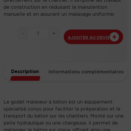
directement sur le chantier. Il simplifie les travaux
de construction en réduisant la manutention
manuelle et en assurant un malaxage uniforme.
q
-
+
AJOUTER AU DEVIS
u
a
n
t
i
Description
Informations complémentaires
t
é
d
e
G
Le godet malaxeur à béton est un équipement
o
spécialisé conçu pour faciliter la préparation et le
d
transport du béton sur les chantiers. Monté sur une
e
pelle hydraulique ou une chargeuse, il permet de
t
mélanger le béton sur place, offrant ainsi une