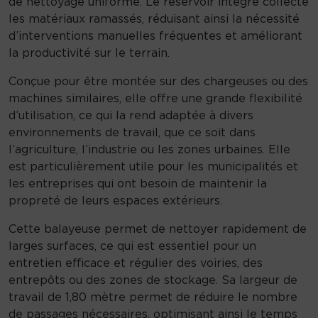
de nettoyage uniforme. Le réservoir intégré collecte
s
les matériaux ramassés, réduisant ainsi la nécessité
e
d’interventions manuelles fréquentes et améliorant
p
la productivité sur le terrain.
o
Conçue pour être montée sur des chargeuses ou des
u
machines similaires, elle offre une grande flexibilité
r
d’utilisation, ce qui la rend adaptée à divers
c
environnements de travail, que ce soit dans
h
l’agriculture, l’industrie ou les zones urbaines. Elle
a
est particulièrement utile pour les municipalités et
r
les entreprises qui ont besoin de maintenir la
g
propreté de leurs espaces extérieurs.
e
u
Cette balayeuse permet de nettoyer rapidement de
s
larges surfaces, ce qui est essentiel pour un
e
entretien efficace et régulier des voiries, des
entrepôts ou des zones de stockage. Sa largeur de
travail de 1,80 mètre permet de réduire le nombre
de passages nécessaires, optimisant ainsi le temps