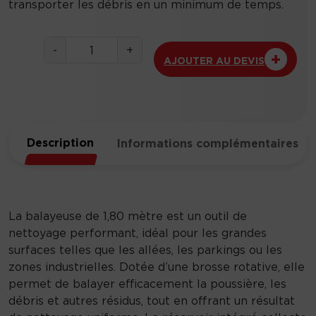
transporter les débris en un minimum de temps.
q
-
+
AJOUTER AU DEVIS
u
a
n
t
i
Description
Informations complémentaires
t
é
d
e
B
La balayeuse de 1,80 mètre est un outil de
a
nettoyage performant, idéal pour les grandes
l
surfaces telles que les allées, les parkings ou les
a
zones industrielles. Dotée d’une brosse rotative, elle
y
permet de balayer efficacement la poussière, les
e
débris et autres résidus, tout en offrant un résultat
u