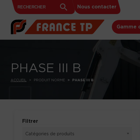
Search
Skip to content
Search
Nous contacter
for:
Button
Gamme d
PHASE III B
ACCUEIL
PRODUIT NORME
PHASE III B
Filtrer
Catégories de produits