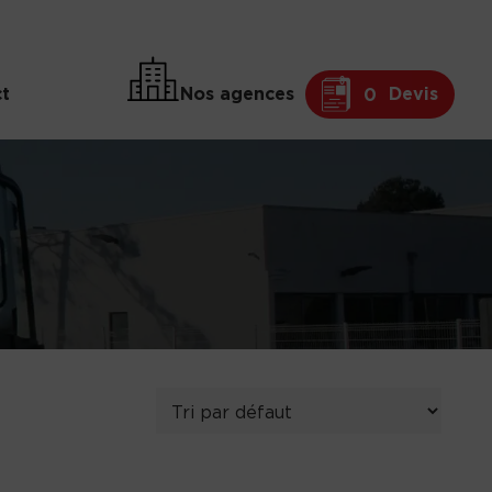
t
Nos agences
Devis
0