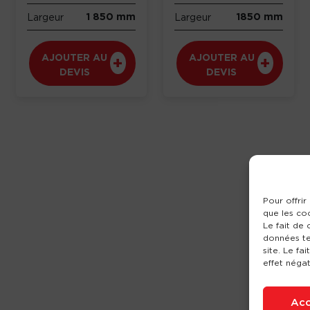
1 850 mm
1850 mm
Largeur
Largeur
AJOUTER AU
AJOUTER AU
DEVIS
DEVIS
Pour offrir
que les co
Le fait de
données te
site. Le fa
effet négat
Acc