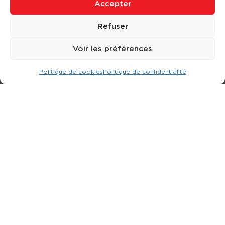
Accepter
Refuser
Voir les préférences
Politique de cookies
Politique de confidentialité
Expert dans la location d
'
engins de terrassement.
3 rue Jean Perrin - 33600 PESSAC
05 57 26 12 40
Nos produits
Partenaires
Société