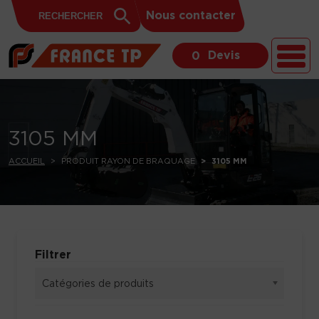
Search
Skip to content
Search
Nous contacter
for:
Button
Devis
0
3105 MM
ACCUEIL
PRODUIT RAYON DE BRAQUAGE
3105 MM
Filtrer
Catégories de produits