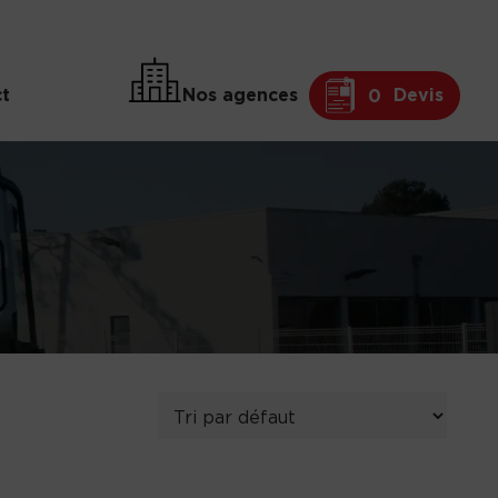
t
Nos agences
Devis
0