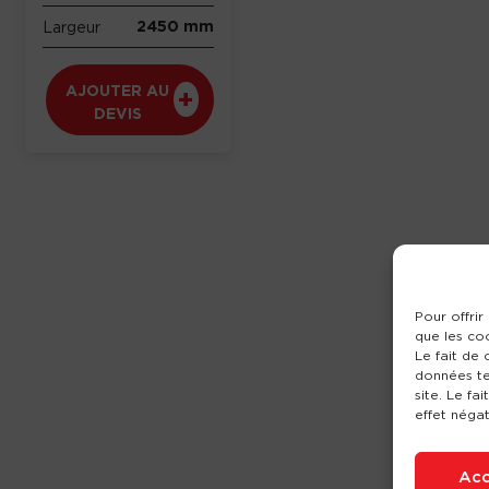
2450 mm
Largeur
AJOUTER AU
DEVIS
Pour offrir
que les co
Le fait de
données te
site. Le fa
effet négat
Acc