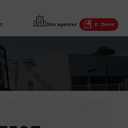
t
Nos agences
Devis
0