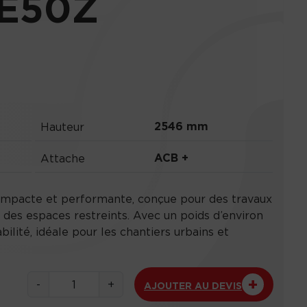
 E50Z
2546 mm
Hauteur
ACB +
Attache
ompacte et performante, conçue pour des travaux
 des espaces restreints. Avec un poids d’environ
bilité, idéale pour les chantiers urbains et
q
-
+
AJOUTER AU DEVIS
u