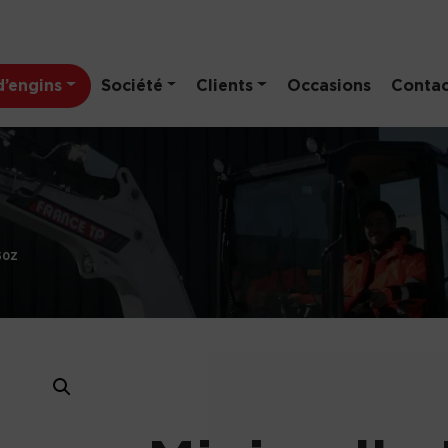
’engins
Société
Clients
Occasions
Contac
50Z