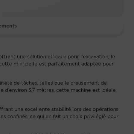
a
n
t
i
ements
t
é
d
e
frant une solution efficace pour l’excavation, le
M
, cette mini pelle est parfaitement adaptée pour
i
n
i
ariété de tâches, telles que le creusement de
p
 d’environ 3,7 mètres, cette machine est idéale
e
l
frant une excellente stabilité lors des opérations
l
 confinés, ce qui en fait un choix privilégié pour
e
E
5