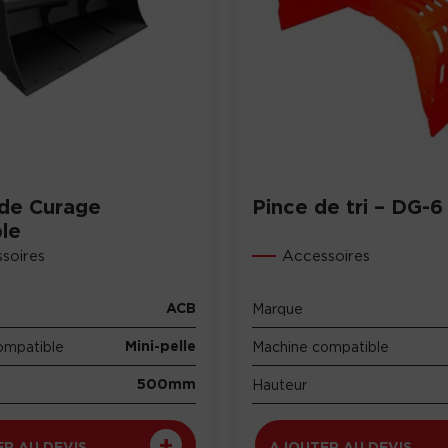
de Curage
Pince de tri – DG-6
ble
soires
Accessoires
ACB
Marque
Mini-pelle
ompatible
Machine compatible
500mm
Hauteur
R AU DEVIS
AJOUTER AU DEVIS