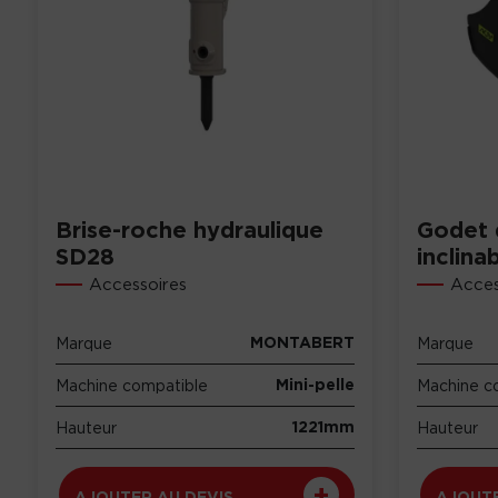
Brise-roche hydraulique
Godet 
SD28
inclina
Accessoires
Acces
MONTABERT
Marque
Marque
Mini-pelle
Machine compatible
Machine c
1221mm
Hauteur
Hauteur
AJOUTER AU DEVIS
AJOUTE