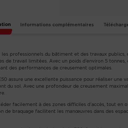
ption
Informations complémentaires
Télécharg
es professionnels du bâtiment et des travaux publics, of
s de travail limitées. Avec un poids d’environ 5 tonnes
issant des performances de creusement optimales.
 E50 assure une excellente puissance pour réaliser une v
nt du sol. Avec une profondeur de creusement maximale
re.
er facilement à des zones difficiles d’accès, tout en of
on de braquage facilitent les manœuvres dans des espaces