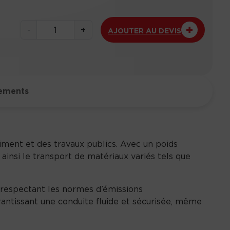
q
-
+
AJOUTER AU DEVIS
u
a
n
t
i
ements
t
é
d
e
iment et des travaux publics. Avec un poids
D
 ainsi le transport de matériaux variés tels que
u
m
p
 respectant les normes d’émissions
e
antissant une conduite fluide et sécurisée, même
r
s