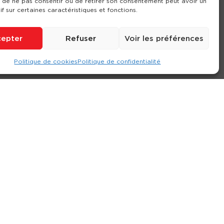
it de ne pas consentir ou de retirer son consentement peut avoir un
if sur certaines caractéristiques et fonctions.
epter
Refuser
Voir les préférences
Politique de cookies
Politique de confidentialité
ompte
Contact
Nos agences
Consulter le site
ions générales de location
-
Politique de confidentialité
- Création :
Compos’it