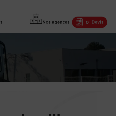
t
Nos agences
Devis
0