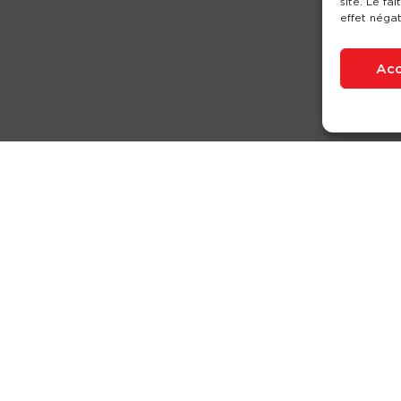
site. Le fa
effet négat
Acc
Nos produits
Partenaires
Société
Ouverture de c
Mentions légales
-
Condit