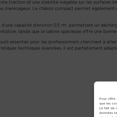
e traction et une stabilité inégalée sur les surfaces iné
s ou marécageux. Le châssis compact permet également d
 d’une capacité d’environ 0,5 m³, permettant un déchar
uitive, tandis que la cabine spacieuse offre une bonne vi
til essentiel pour les professionnels cherchant à allier 
istiques techniques avancées, il est parfaitement adapt
Pour offrir
que les co
Le fait de
données te