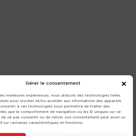
Gérer le consentement
 les meilleures expériences, nous utilisons des technologies telles
okies pour stocker et/ou accéder aux informations des appareils.
 consentir à ces technologies nous permettra de traiter des
lles que le comportement de navigation ou les ID uniques sur ce
it de ne pas consentir ou de retirer son consentement peut avoir un
if sur certaines caractéristiques et fonctions.