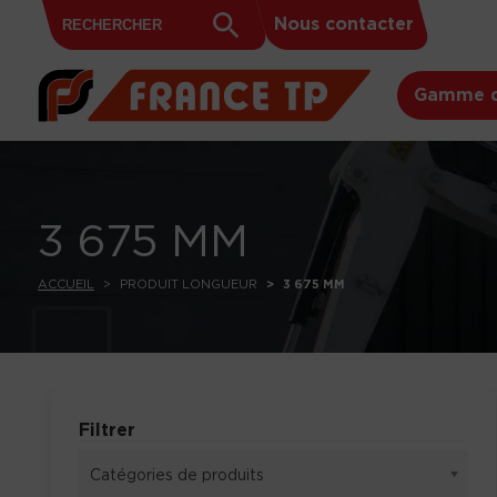
Search
Skip to content
Search
Nous contacter
for:
Button
Gamme d
3 675 MM
ACCUEIL
PRODUIT LONGUEUR
3 675 MM
Filtrer
Catégories de produits