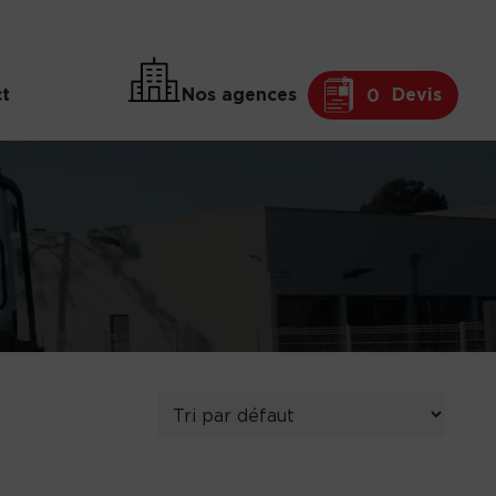
t
Nos agences
Devis
0