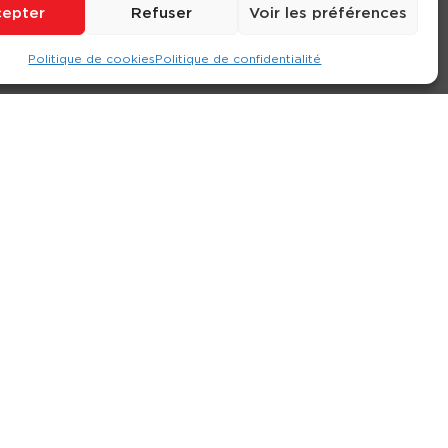
epter
Refuser
Voir les préférences
Politique de cookies
Politique de confidentialité
ompte
Contact
Nos agences
Consulter le site
ions générales de location
-
Politique de confidentialité
- Création :
Compos’it