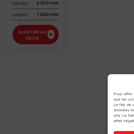
2 370 mm
Hauteur
1 620 mm
Largeur
AJOUTER AU
DEVIS
Pour offrir
que les co
Le fait de
données te
site. Le fa
effet négat