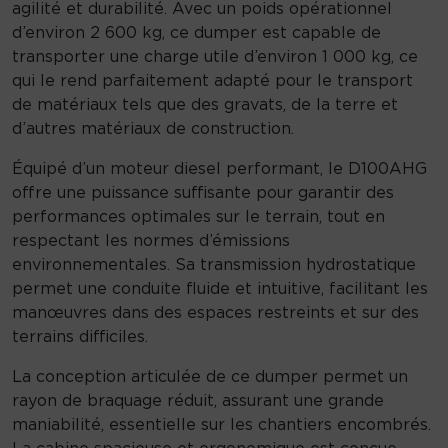
p
agilité et durabilité. Avec un poids opérationnel
e
d’environ 2 600 kg, ce dumper est capable de
r
transporter une charge utile d’environ 1 000 kg, ce
D
qui le rend parfaitement adapté pour le transport
1
de matériaux tels que des gravats, de la terre et
0
d’autres matériaux de construction.
0
Équipé d’un moteur diesel performant, le D100AHG
A
offre une puissance suffisante pour garantir des
H
performances optimales sur le terrain, tout en
G
respectant les normes d’émissions
environnementales. Sa transmission hydrostatique
permet une conduite fluide et intuitive, facilitant les
manœuvres dans des espaces restreints et sur des
terrains difficiles.
La conception articulée de ce dumper permet un
rayon de braquage réduit, assurant une grande
maniabilité, essentielle sur les chantiers encombrés.
La cabine spacieuse et ergonomique est conçue