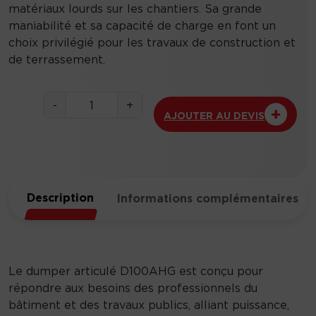
matériaux lourds sur les chantiers. Sa grande
maniabilité et sa capacité de charge en font un
choix privilégié pour les travaux de construction et
de terrassement.
q
-
+
AJOUTER AU DEVIS
u
a
n
t
i
Description
Informations complémentaires
t
é
d
e
D
Le dumper articulé D100AHG est conçu pour
u
répondre aux besoins des professionnels du
m
bâtiment et des travaux publics, alliant puissance,