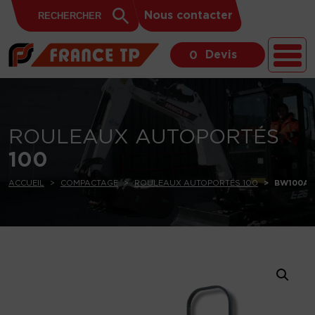
Search
Skip to content
Search
Nous contacter
for:
Button
Devis
0
ROULEAUX AUTOPORTÉS
100
ACCUEIL
COMPACTAGE
ROULEAUX AUTOPORTÉS 100
BW100A