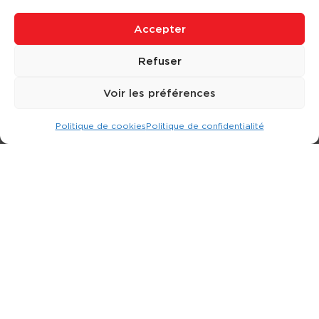
Accepter
Refuser
Voir les préférences
Politique de cookies
Politique de confidentialité
Expert dans la location d
'
engins de terrassement.
3 rue Jean Perrin - 33600 PESSAC
05 57 26 12 40