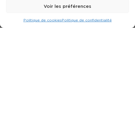
Voir les préférences
Politique de cookies
Politique de confidentialité
Expert dans la location d
'
engins de terrassement.
3 rue Jean Perrin - 33600 PESSAC
05 57 26 12 40
Nos produits
Partenaires
Société
Ouverture de compte
Contact