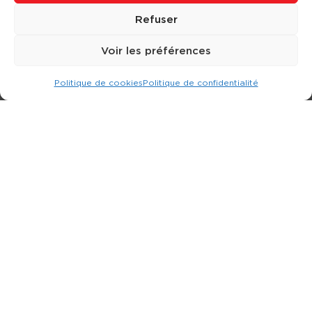
Refuser
Voir les préférences
Politique de cookies
Politique de confidentialité
Expert dans la location d
'
engins de terrassement.
3 rue Jean Perrin - 33600 PESSAC
05 57 26 12 40
Nos produits
Partenaires
Société