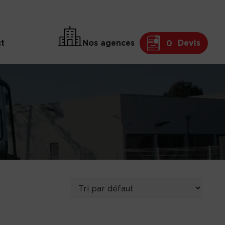
t
Nos agences
Devis
0