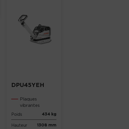
DPU45YEH
Plaques
vibrantes
434 kg
Poids
1308 mm
Hauteur