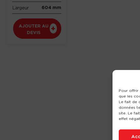
604 mm
Largeur
AJOUTER AU
DEVIS
Pour offrir
que les co
Le fait de
données te
site. Le fa
effet négat
Acc