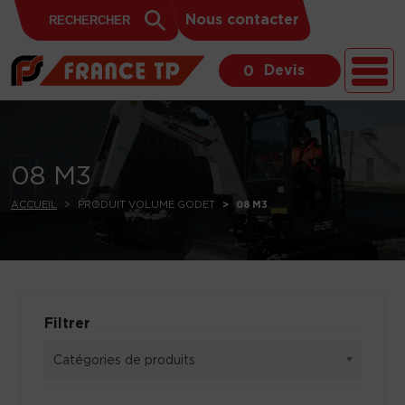
Search
Skip to content
Search
Nous contacter
for:
Button
Devis
0
08 M3
ACCUEIL
PRODUIT VOLUME GODET
08 M3
Filtrer
Catégories de produits