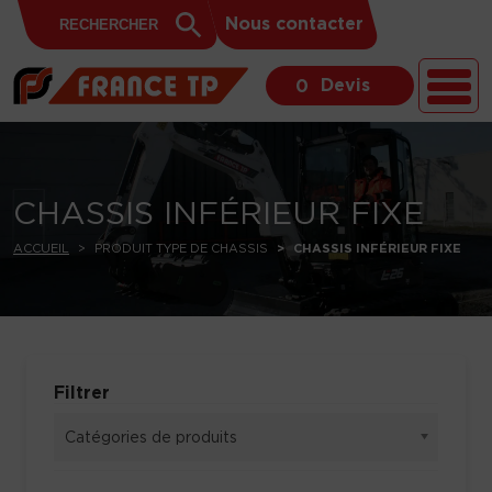
Search
Skip to content
Search
Nous contacter
for:
Button
Devis
0
CHASSIS INFÉRIEUR FIXE
ACCUEIL
PRODUIT TYPE DE CHASSIS
CHASSIS INFÉRIEUR FIXE
Filtrer
Catégories de produits