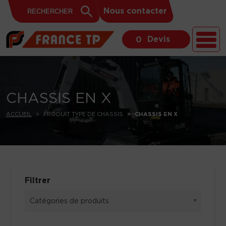
Search
Skip to content
Search
Nous contacter
for:
Button
Devis
0
CHASSIS EN X
ACCUEIL
PRODUIT TYPE DE CHASSIS
CHASSIS EN X
Filtrer
Catégories de produits