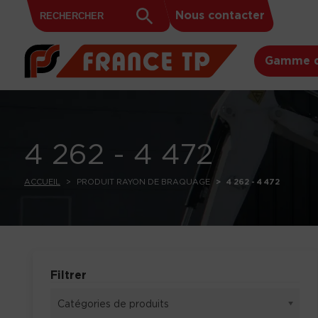
Search
Skip to content
Search
Nous contacter
for:
Button
Gamme d
4 262 - 4 472
ACCUEIL
PRODUIT RAYON DE BRAQUAGE
4 262 - 4 472
Filtrer
Catégories de produits