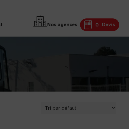
t
Nos agences
Devis
0