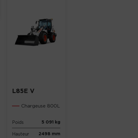
L85E V
Chargeuse 800L
5 091 kg
Poids
2498 mm
Hauteur