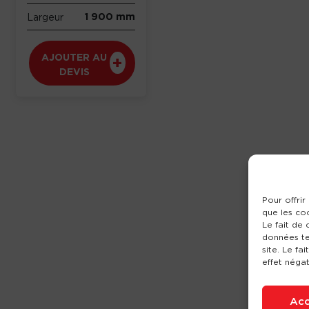
1 900 mm
Largeur
AJOUTER AU
DEVIS
Pour offrir
que les co
Le fait de
données te
site. Le fa
effet négat
Acc