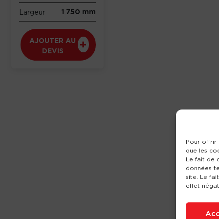
1 750 mm
Largeur
AJOUTER AU
DEVIS
Pour offrir
que les co
Le fait de
données te
site. Le fa
effet négat
Acc