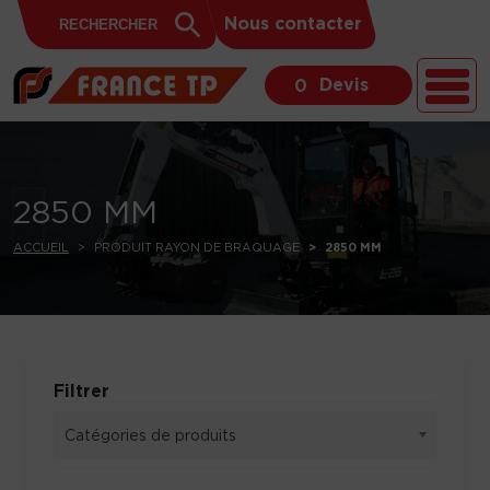
Search
Skip to content
Search
Nous contacter
for:
Button
Devis
0
2850 MM
ACCUEIL
PRODUIT RAYON DE BRAQUAGE
2850 MM
Filtrer
Catégories de produits