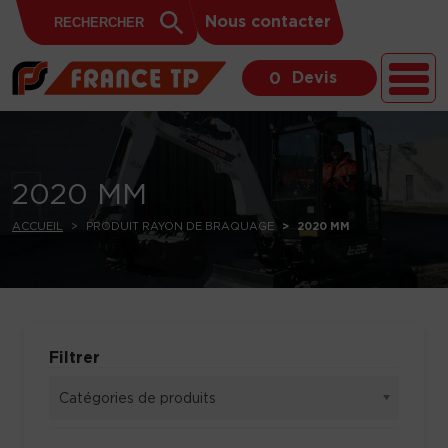
Search
Skip to content
Search
Nous contacter
for:
Button
Devis
0
2020 MM
ACCUEIL
PRODUIT RAYON DE BRAQUAGE
2020 MM
Filtrer
Catégories de produits