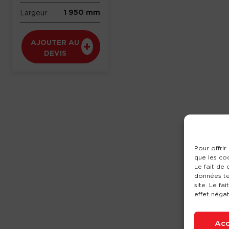
1 950 mm
Largeur
AJOUTER AU
DEVIS
Pour offrir
que les co
Le fait de
données te
site. Le fa
effet négat
Acc