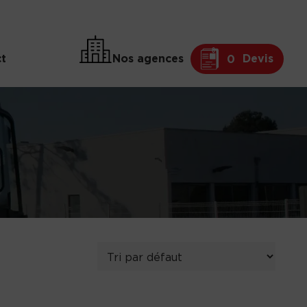
t
Nos agences
Devis
0