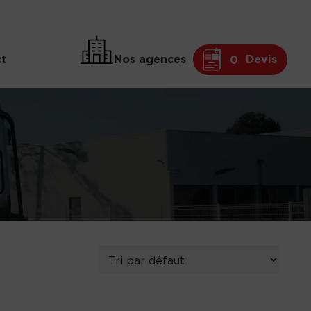
t
Nos agences
Devis
0