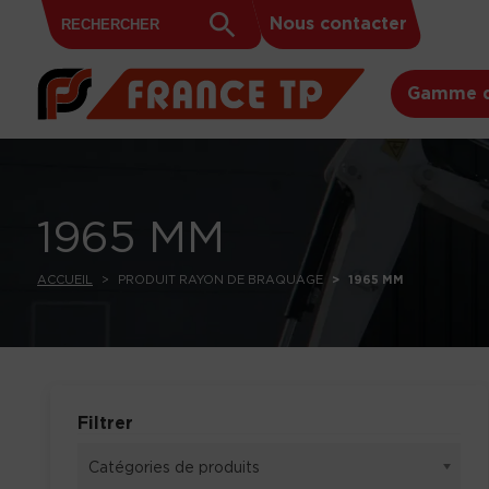
Search
Skip to content
Search
Nous contacter
for:
Button
Gamme d
1965 MM
ACCUEIL
PRODUIT RAYON DE BRAQUAGE
1965 MM
Filtrer
Catégories de produits