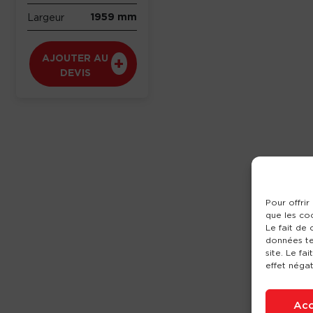
1959 mm
Largeur
AJOUTER AU
DEVIS
Pour offrir
que les co
Le fait de
données te
site. Le fa
effet négat
Acc