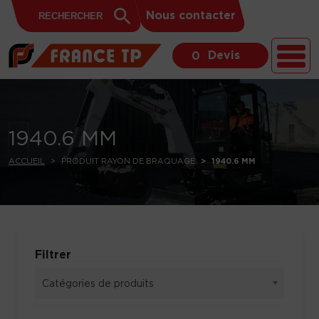
Search
Skip to content
Search
Nous contacter
for:
Button
Devis
0
1940.6 MM
ACCUEIL
PRODUIT RAYON DE BRAQUAGE
1940.6 MM
Filtrer
Catégories de produits