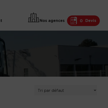
t
Nos agences
Devis
0