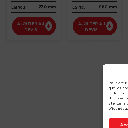
730 mm
980 mm
Largeur
Largeur
AJOUTER AU
AJOUTER AU
DEVIS
DEVIS
Pour offrir
que les co
Le fait de
données te
site. Le fa
effet négat
Acc