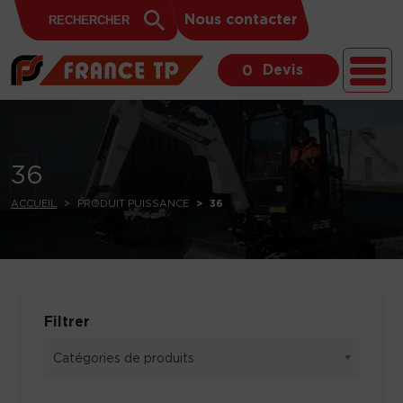
Search
Skip to content
Search
Nous contacter
for:
Button
Devis
0
36
ACCUEIL
PRODUIT PUISSANCE
36
Filtrer
Catégories de produits