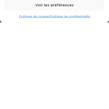
Voir les préférences
Politique de cookies
Politique de confidentialité
Expert dans la location d
'
engins de terrassement.
3 rue Jean Perrin - 33600 PESSAC
05 57 26 12 40
Nos produits
Partenaires
Société
Ouverture de compte
Contact