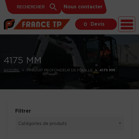
Search
Skip to content
Search
Nous contacter
for:
Button
Devis
0
4175 MM
ACCUEIL
PRODUIT PROFONDEUR DE FOUILLE
4175 MM
Filtrer
Catégories de produits