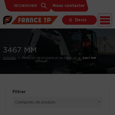
Search
Skip to content
Search
Nous contacter
for:
Button
Devis
0
3467 MM
ACCUEIL
PRODUIT PROFONDEUR DE FOUILLE
3467 MM
Filtrer
Catégories de produits