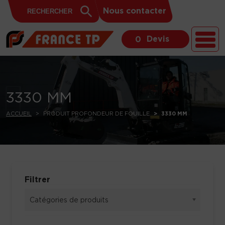
Search
Skip to content
Search
Nous contacter
for:
Button
Devis
0
3330 MM
ACCUEIL
PRODUIT PROFONDEUR DE FOUILLE
3330 MM
Filtrer
Catégories de produits