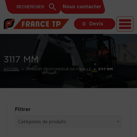
Search
Skip to content
Search
Nous contacter
for:
Button
Devis
0
3117 MM
ACCUEIL
PRODUIT PROFONDEUR DE FOUILLE
3117 MM
Filtrer
Catégories de produits