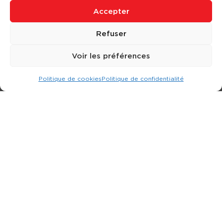
Accepter
Refuser
Voir les préférences
Politique de cookies
Politique de confidentialité
Expert dans la location d
'
engins de terrassement.
3 rue Jean Perrin - 33600 PESSAC
05 57 26 12 40