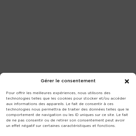
Gérer le consentement
Pour offrir les meilleures expériences, nous utilisons des
technologies telles que les cookies pour stocker et/ou accéder
aux informations des appareils. Le fait de consentir à ces
technologies nous permettra de traiter des données telles que le
comportement de navigation ou les ID uniques sur ce site. Le fait
de ne pas consentir ou de retirer son consentement peut avoir
un effet négatif sur certaines caractéristiques et fonctions.