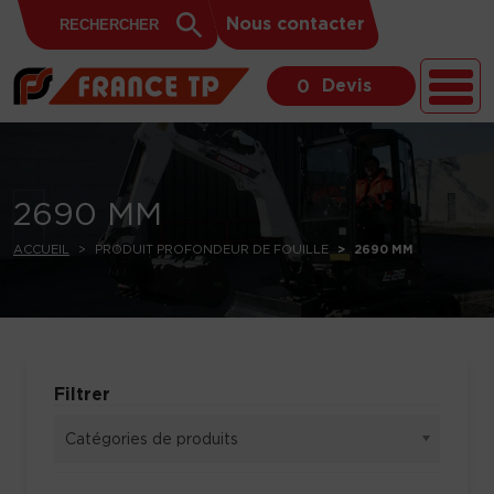
Search
Skip to content
Search
Nous contacter
for:
Button
Devis
0
2690 MM
ACCUEIL
PRODUIT PROFONDEUR DE FOUILLE
2690 MM
Filtrer
Catégories de produits